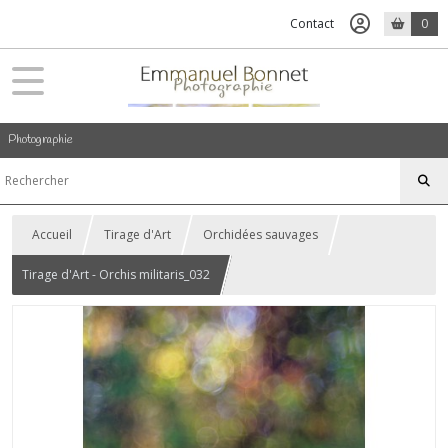
Contact
0
Photographie
Accueil
Tirage d'Art
Orchidées sauvages
Tirage d'Art - Orchis militaris_032