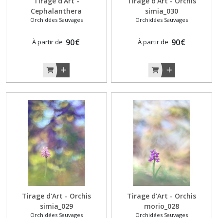
Tirage d'Art -
Tirage d'Art - Orchis
Cephalanthera
simia_030
Orchidées Sauvages
Orchidées Sauvages
damasonium_031
90
€
90
€
À partir de
À partir de
Tirage d'Art - Orchis
Tirage d'Art - Orchis
simia_029
morio_028
Orchidées Sauvages
Orchidées Sauvages