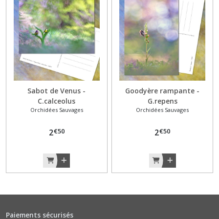
Sabot de Venus -
Goodyère rampante -
C.calceolus
G.repens
Orchidées Sauvages
Orchidées Sauvages
€
50
€
50
2
2
Paiements sécurisés