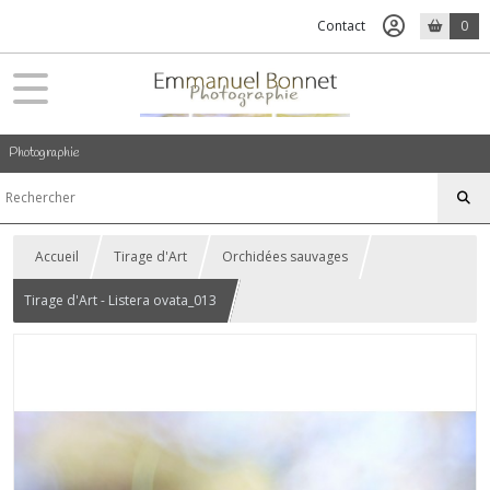
Contact
0
Photographie
Accueil
Tirage d'Art
Orchidées sauvages
Tirage d'Art - Listera ovata_013